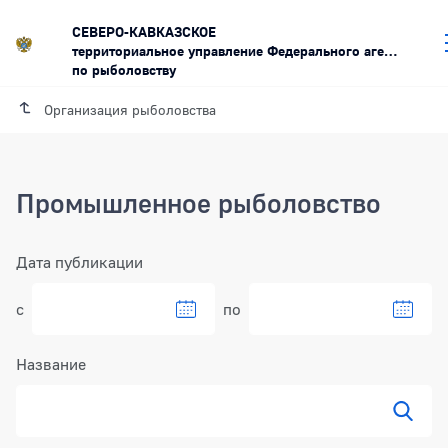
СЕВЕРО-КАВКАЗСКОЕ
территориальное управление Федерального агентства
по рыболовству
Организация рыболовства
Промышленное рыболовство
Фильтр
Дата публикации
с
по
Выбрать дату в календаре
Выбра
Название
Показ